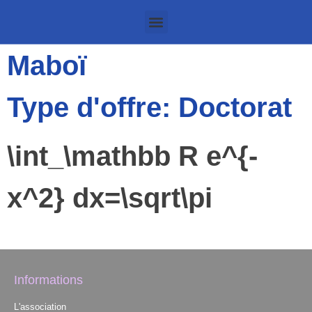
Maboï
Type d'offre: Doctorat
\int_\mathbb R e^{-
x^2} dx=\sqrt\pi
Informations
L'association